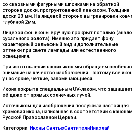
со сквозными фигурными шпонками на обратной
стороне доски, прогрунтованной левкасом. Толщина
доски 23 мм. На лицевой стороне выгравирован ковч
глубиной 2мм.
Лицевой фон иконы вручную прокрыт поталью (анало
сусального золота). Именно это придает фону
характерный рельефный вид и дополнительные
оттенки при свете лампады или естественного
освещения.
При изготовлении наших икон мы обращаем особенн
внимание на качество изображения. Поэтому все ико
у нас яркие, четкие, запоминающиеся.
Икона покрыта специальным UV-лаком, что защищае
её даже от прямых солнечных лучей.
Источником для изображения послужила настоящая
храмовая икона, написанная в соответствии с канона
Русской Православной Церкви.
Категории:
Иконы Святых
Святители
Николай