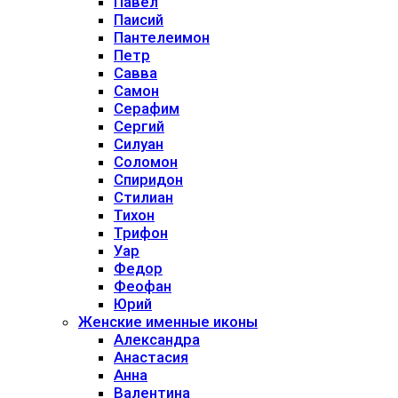
Павел
Паисий
Пантелеимон
Петр
Савва
Самон
Серафим
Сергий
Силуан
Соломон
Спиридон
Стилиан
Тихон
Трифон
Уар
Федор
Феофан
Юрий
Женские именные иконы
Александра
Анастасия
Анна
Валентина