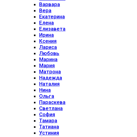
Варвара
Вера
Екатерина
Елена
Елизавета
Ирина
Ксения
Лариса
Любовь
Марина
Мария
Матрона
Надежда
Наталия
Нина
Ольга
Параскева
Светлана
София
Тамара
Татиана
Устиния