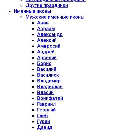
Другие праздники
Именные иконы
Мужские именные иконы
Авив
Авраам
Александр
Алексий
Амвросий
Андрей
Арсений
Борис
Василий
Василиск
Владимир
Владислав
Власий
Вонифатий
Гавриил
Георгий
Глеб
Гурий
Давид