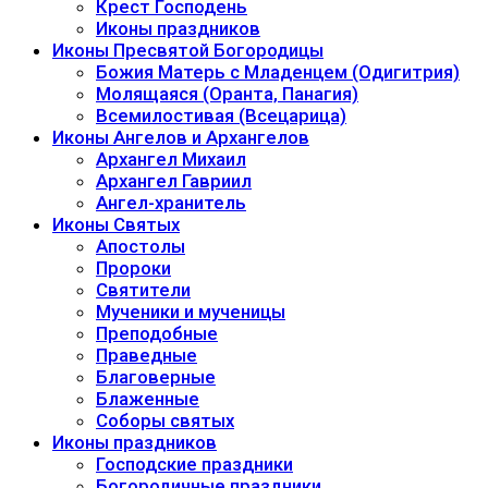
Крест Господень
Иконы праздников
Иконы Пресвятой Богородицы
Божия Матерь с Младенцем (Одигитрия)
Молящаяся (Оранта, Панагия)
Всемилостивая (Всецарица)
Иконы Ангелов и Архангелов
Архангел Михаил
Архангел Гавриил
Ангел-хранитель
Иконы Святых
Апостолы
Пророки
Святители
Мученики и мученицы
Преподобные
Праведные
Благоверные
Блаженные
Соборы святых
Иконы праздников
Господские праздники
Богородичные праздники