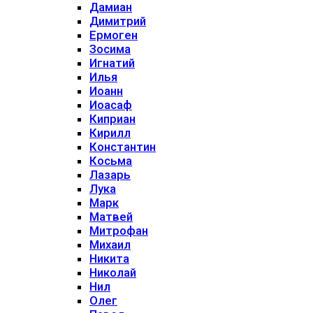
Дамиан
Димитрий
Ермоген
Зосима
Игнатий
Илья
Иоанн
Иоасаф
Киприан
Кирилл
Константин
Косьма
Лазарь
Лука
Марк
Матвей
Митрофан
Михаил
Никита
Николай
Нил
Олег