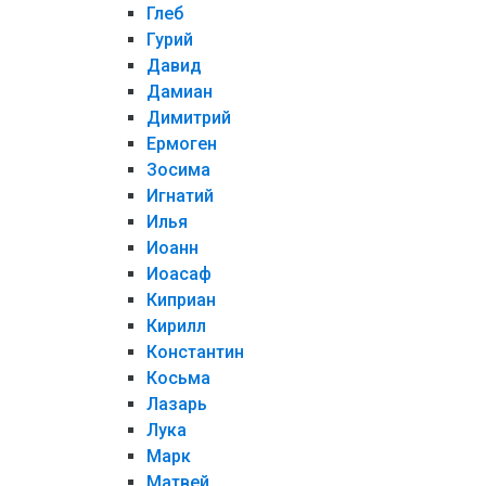
Глеб
Гурий
Давид
Дамиан
Димитрий
Ермоген
Зосима
Игнатий
Илья
Иоанн
Иоасаф
Киприан
Кирилл
Константин
Косьма
Лазарь
Лука
Марк
Матвей