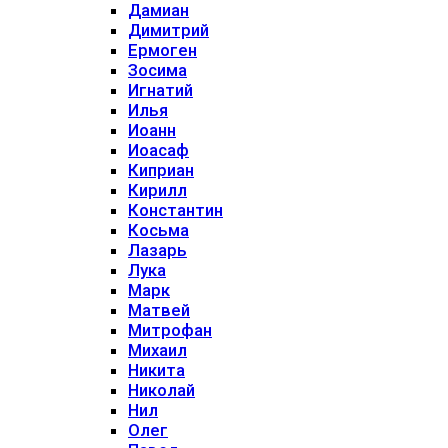
Дамиан
Димитрий
Ермоген
Зосима
Игнатий
Илья
Иоанн
Иоасаф
Киприан
Кирилл
Константин
Косьма
Лазарь
Лука
Марк
Матвей
Митрофан
Михаил
Никита
Николай
Нил
Олег