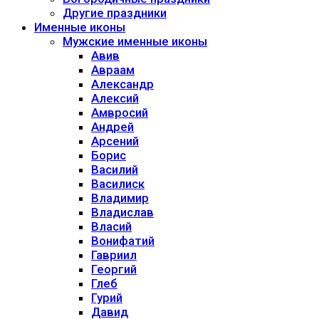
Другие праздники
Именные иконы
Мужские именные иконы
Авив
Авраам
Александр
Алексий
Амвросий
Андрей
Арсений
Борис
Василий
Василиск
Владимир
Владислав
Власий
Вонифатий
Гавриил
Георгий
Глеб
Гурий
Давид