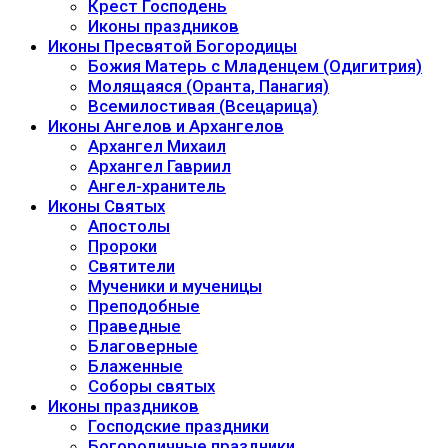
Крест Господень
Иконы праздников
Иконы Пресвятой Богородицы
Божия Матерь с Младенцем (Одигитрия)
Молящаяся (Оранта, Панагия)
Всемилостивая (Всецарица)
Иконы Ангелов и Архангелов
Архангел Михаил
Архангел Гавриил
Ангел-хранитель
Иконы Святых
Апостолы
Пророки
Святители
Мученики и мученицы
Преподобные
Праведные
Благоверные
Блаженные
Соборы святых
Иконы праздников
Господские праздники
Богородичные праздники