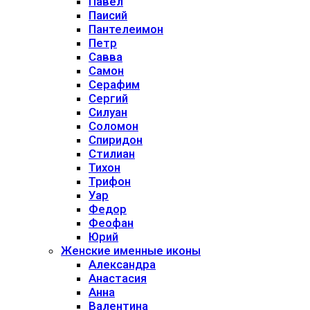
Павел
Паисий
Пантелеимон
Петр
Савва
Самон
Серафим
Сергий
Силуан
Соломон
Спиридон
Стилиан
Тихон
Трифон
Уар
Федор
Феофан
Юрий
Женские именные иконы
Александра
Анастасия
Анна
Валентина