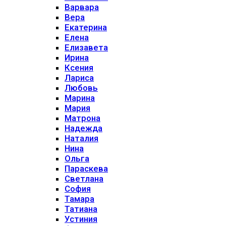
Варвара
Вера
Екатерина
Елена
Елизавета
Ирина
Ксения
Лариса
Любовь
Марина
Мария
Матрона
Надежда
Наталия
Нина
Ольга
Параскева
Светлана
София
Тамара
Татиана
Устиния