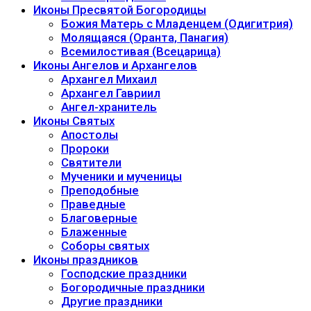
Иконы Пресвятой Богородицы
Божия Матерь с Младенцем (Одигитрия)
Молящаяся (Оранта, Панагия)
Всемилостивая (Всецарица)
Иконы Ангелов и Архангелов
Архангел Михаил
Архангел Гавриил
Ангел-хранитель
Иконы Святых
Апостолы
Пророки
Святители
Мученики и мученицы
Преподобные
Праведные
Благоверные
Блаженные
Соборы святых
Иконы праздников
Господские праздники
Богородичные праздники
Другие праздники