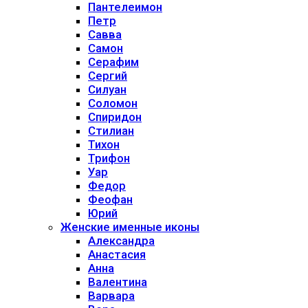
Пантелеимон
Петр
Савва
Самон
Серафим
Сергий
Силуан
Соломон
Спиридон
Стилиан
Тихон
Трифон
Уар
Федор
Феофан
Юрий
Женские именные иконы
Александра
Анастасия
Анна
Валентина
Варвара