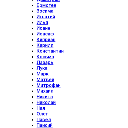
Ермоген
Зосима
Игнатий
Илья
Иоанн
Иоасаф
Киприан
Кирилл
Константин
Косьма
Лазарь
Лука
Марк
Матвей
Митрофан
Михаил
Никита
Николай
Нил
Олег
Павел
Паисий