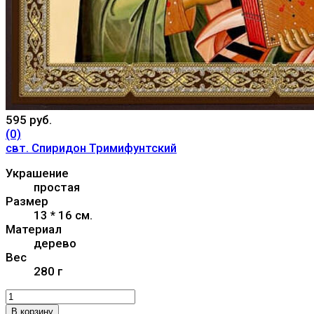
595 руб.
(0)
свт. Спиридон Тримифунтский
Украшение
простая
Размер
13 * 16 см.
Материал
дерево
Вес
280 г
В корзину