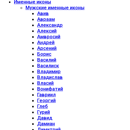
Именные иконы
Мужские именные иконы
Авив
Авраам
Александр
Алексий
Амвросий
Андрей
Арсений
Борис
Василий
Василиск
Владимир
Владислав
Власий
Вонифатий
Гавриил
Георгий
Глеб
Гурий
Давид
Дамиан
Димитрий