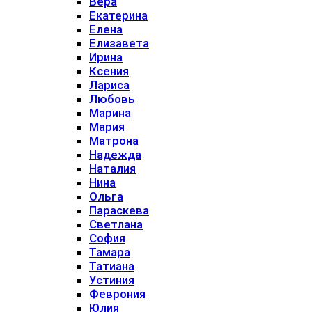
Вера
Екатерина
Елена
Елизавета
Ирина
Ксения
Лариса
Любовь
Марина
Мария
Матрона
Надежда
Наталия
Нина
Ольга
Параскева
Светлана
София
Тамара
Татиана
Устиния
Феврония
Юлия