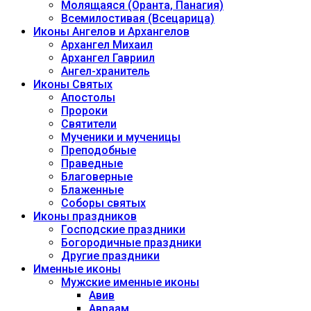
Молящаяся (Оранта, Панагия)
Всемилостивая (Всецарица)
Иконы Ангелов и Архангелов
Архангел Михаил
Архангел Гавриил
Ангел-хранитель
Иконы Святых
Апостолы
Пророки
Святители
Мученики и мученицы
Преподобные
Праведные
Благоверные
Блаженные
Соборы святых
Иконы праздников
Господские праздники
Богородичные праздники
Другие праздники
Именные иконы
Мужские именные иконы
Авив
Авраам