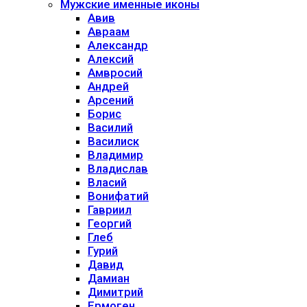
Мужские именные иконы
Авив
Авраам
Александр
Алексий
Амвросий
Андрей
Арсений
Борис
Василий
Василиск
Владимир
Владислав
Власий
Вонифатий
Гавриил
Георгий
Глеб
Гурий
Давид
Дамиан
Димитрий
Ермоген