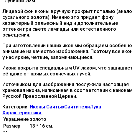
глубиной 2мм.
Лицевой фон иконы вручную прокрыт поталью (анало
сусального золота). Именно это придает фону
характерный рельефный вид и дополнительные
оттенки при свете лампады или естественного
освещения.
При изготовлении наших икон мы обращаем особенн
внимание на качество изображения. Поэтому все ико
у нас яркие, четкие, запоминающиеся.
Икона покрыта специальным UV-лаком, что защищае
её даже от прямых солнечных лучей.
Источником для изображения послужила настоящая
храмовая икона, написанная в соответствии с канона
Русской Православной Церкви.
Категории:
Иконы Святых
Святители
Лука
Характеристики:
Украшение
золото
Размер
13 * 16 см.