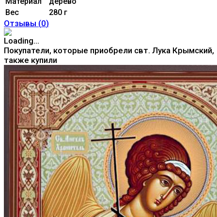
Материал
дерево
Вес
280 г
Отзывы (
0
)
Покупатели, которые приобрели свт. Лука Крымский,
также купили