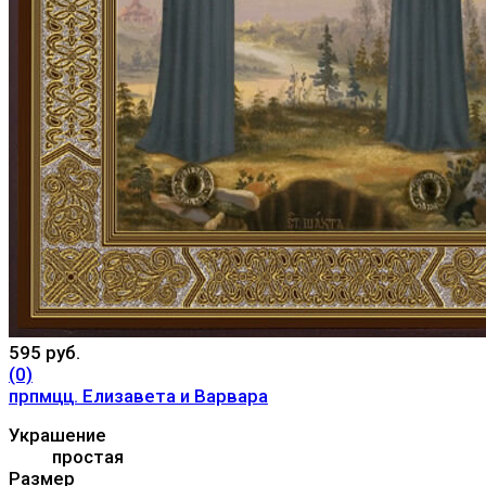
595 руб.
(0)
прпмцц. Елизавета и Варвара
Украшение
простая
Размер