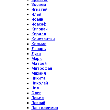
Зосима
Игнатий
Илья
Иоанн
Иоасаф
Киприан
Кирилл
Константин
Косьма
Лазарь
Лука
Марк
Матвей
Митрофан
Михаил
Никита
Николай
Нил
Олег
Павел
Паисий
Пантелеимон