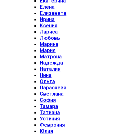
Екатерина
Елена
Елизавета
Ирина
Ксения
Лариса
Любовь
Марина
Мария
Матрона
Надежда
Наталия
Нина
Ольга
Параскева
Светлана
София
Тамара
Татиана
Устиния
Феврония
Юлия