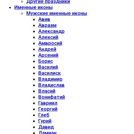
Другие праздники
Именные иконы
Мужские именные иконы
Авив
Авраам
Александр
Алексий
Амвросий
Андрей
Арсений
Борис
Василий
Василиск
Владимир
Владислав
Власий
Вонифатий
Гавриил
Георгий
Глеб
Гурий
Давид
Дамиан