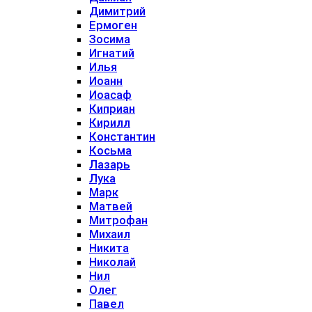
Димитрий
Ермоген
Зосима
Игнатий
Илья
Иоанн
Иоасаф
Киприан
Кирилл
Константин
Косьма
Лазарь
Лука
Марк
Матвей
Митрофан
Михаил
Никита
Николай
Нил
Олег
Павел