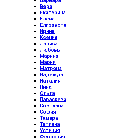
Варвара
Вера
Екатерина
Елена
Елизавета
Ирина
Ксения
Лариса
Любовь
Марина
Мария
Матрона
Надежда
Наталия
Нина
Ольга
Параскева
Светлана
София
Тамара
Татиана
Устиния
Феврония