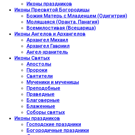
Иконы праздников
Иконы Пресвятой Богородицы
Божия Матерь с Младенцем (Одигитрия)
Молящаяся (Оранта, Панагия)
Всемилостивая (Всецарица)
Иконы Ангелов и Архангелов
Архангел Михаил
Архангел Гавриил
Ангел-хранитель
Иконы Святых
Апостолы
Пророки
Святители
Мученики и мученицы
Преподобные
Праведные
Благоверные
Блаженные
Соборы святых
Иконы праздников
Господские праздники
Богородичные праздники