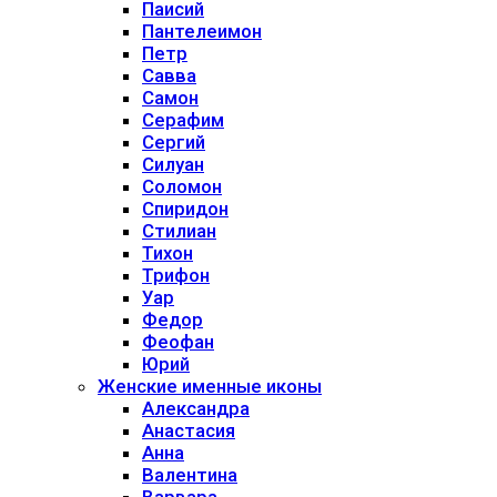
Паисий
Пантелеимон
Петр
Савва
Самон
Серафим
Сергий
Силуан
Соломон
Спиридон
Стилиан
Тихон
Трифон
Уар
Федор
Феофан
Юрий
Женские именные иконы
Александра
Анастасия
Анна
Валентина