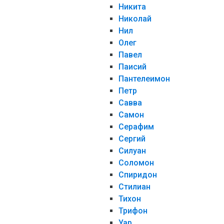
Никита
Николай
Нил
Олег
Павел
Паисий
Пантелеимон
Петр
Савва
Самон
Серафим
Сергий
Силуан
Соломон
Спиридон
Стилиан
Тихон
Трифон
Уар