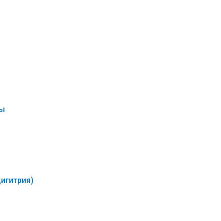
цы
игитрия)