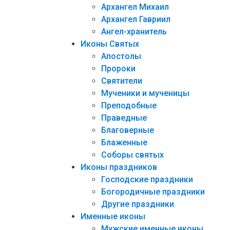
Архангел Михаил
Архангел Гавриил
Ангел-хранитель
Иконы Святых
Апостолы
Пророки
Святители
Мученики и мученицы
Преподобные
Праведные
Благоверные
Блаженные
Соборы святых
Иконы праздников
Господские праздники
Богородичные праздники
Другие праздники
Именные иконы
Мужские именные иконы