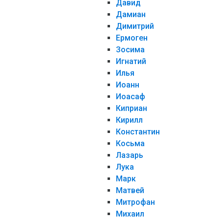
Давид
Дамиан
Димитрий
Ермоген
Зосима
Игнатий
Илья
Иоанн
Иоасаф
Киприан
Кирилл
Константин
Косьма
Лазарь
Лука
Марк
Матвей
Митрофан
Михаил