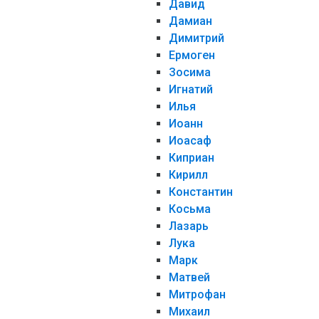
Давид
Дамиан
Димитрий
Ермоген
Зосима
Игнатий
Илья
Иоанн
Иоасаф
Киприан
Кирилл
Константин
Косьма
Лазарь
Лука
Марк
Матвей
Митрофан
Михаил