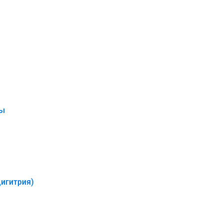
цы
игитрия)