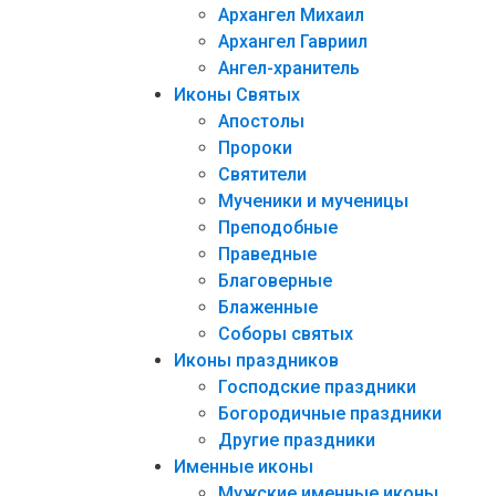
Архангел Михаил
Архангел Гавриил
Ангел-хранитель
Иконы Святых
Апостолы
Пророки
Святители
Мученики и мученицы
Преподобные
Праведные
Благоверные
Блаженные
Соборы святых
Иконы праздников
Господские праздники
Богородичные праздники
Другие праздники
Именные иконы
Мужские именные иконы