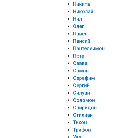
Никита
Николай
Нил
Олег
Павел
Паисий
Пантелеимон
Петр
Савва
Самон
Серафим
Сергий
Силуан
Соломон
Спиридон
Стилиан
Тихон
Трифон
Уар