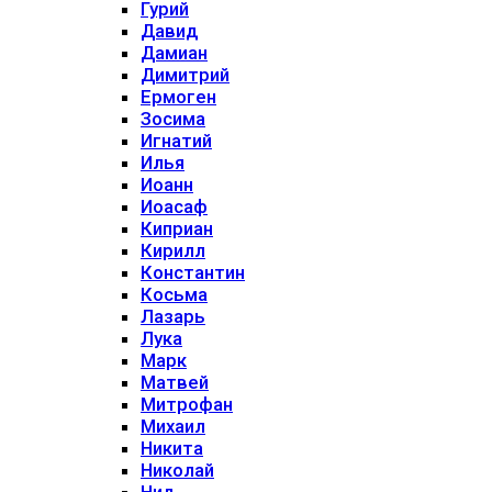
Гурий
Давид
Дамиан
Димитрий
Ермоген
Зосима
Игнатий
Илья
Иоанн
Иоасаф
Киприан
Кирилл
Константин
Косьма
Лазарь
Лука
Марк
Матвей
Митрофан
Михаил
Никита
Николай