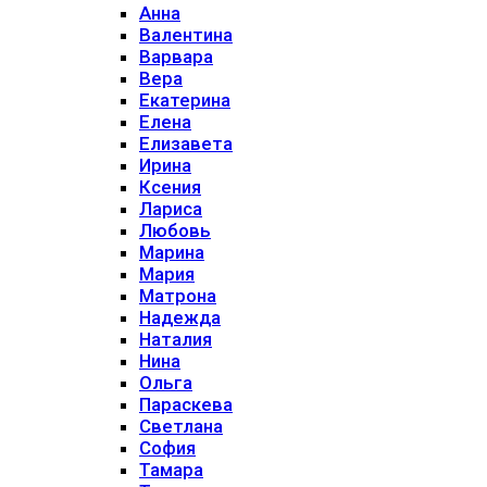
Анна
Валентина
Варвара
Вера
Екатерина
Елена
Елизавета
Ирина
Ксения
Лариса
Любовь
Марина
Мария
Матрона
Надежда
Наталия
Нина
Ольга
Параскева
Светлана
София
Тамара