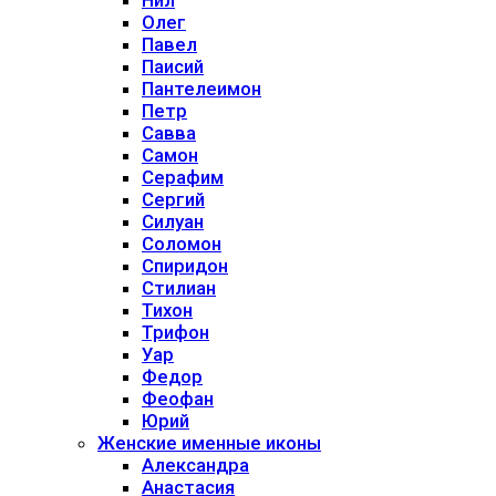
Нил
Олег
Павел
Паисий
Пантелеимон
Петр
Савва
Самон
Серафим
Сергий
Силуан
Соломон
Спиридон
Стилиан
Тихон
Трифон
Уар
Федор
Феофан
Юрий
Женские именные иконы
Александра
Анастасия