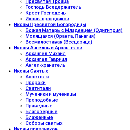
Пресвятая Троица
Господь Вседержитель
Крест Господень
Иконы праздников
Иконы Пресвятой Богородицы
Божия Матерь с Младенцем (Одигитрия)
Молящаяся (Оранта, Панагия)
Всемилостивая (Всецарица)
Иконы Ангелов и Архангелов
Архангел Михаил
Архангел Гавриил
Ангел-хранитель
Иконы Святых
Апостолы
Пророки
Святители
Мученики и мученицы
Преподобные
Праведные
Благоверные
Блаженные
Соборы святых
Иконы праздников