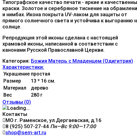
Типографское качество печати - яркие и качественн
краски. Золотое и серебряное тиснение на обрамлен
и нимбах. Икона покрыта UV-лаком для защиты от
прямого солнечного света и устойчива к выгоранию 
солнце.
Репродукция этой иконы сделана с настоящей
храмовой иконы, написанной в соответствии с
канонами Русской Православной Церкви.
Категория:
Божия Матерь с Младенцем (Одигитрия)
Характеристики:
Украшение
простая
Размер
13 * 16 см.
Материал
дерево
Вес
280 г
Отзывы (
0
)
Контакты
МО г. Раменское, ул.Дергаевская, д.16
8 (925) 507-27-44
Пн—Вс 9:00—17:00
shop@sem-art.ru