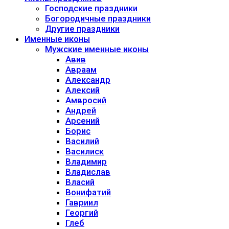
Господские праздники
Богородичные праздники
Другие праздники
Именные иконы
Мужские именные иконы
Авив
Авраам
Александр
Алексий
Амвросий
Андрей
Арсений
Борис
Василий
Василиск
Владимир
Владислав
Власий
Вонифатий
Гавриил
Георгий
Глеб