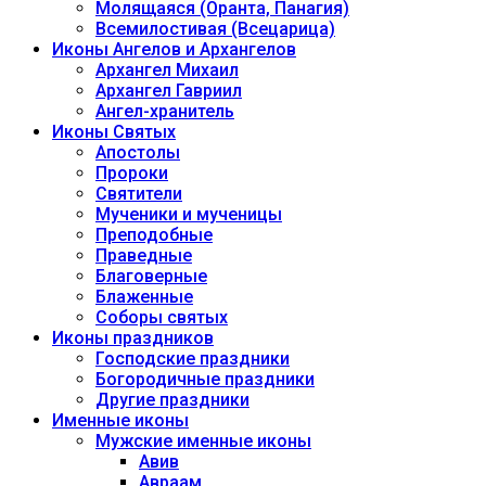
Молящаяся (Оранта, Панагия)
Всемилостивая (Всецарица)
Иконы Ангелов и Архангелов
Архангел Михаил
Архангел Гавриил
Ангел-хранитель
Иконы Святых
Апостолы
Пророки
Святители
Мученики и мученицы
Преподобные
Праведные
Благоверные
Блаженные
Соборы святых
Иконы праздников
Господские праздники
Богородичные праздники
Другие праздники
Именные иконы
Мужские именные иконы
Авив
Авраам